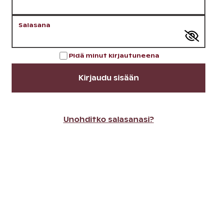
Salasana
Pidä minut kirjautuneena
Kirjaudu sisään
Unohditko salasanasi?