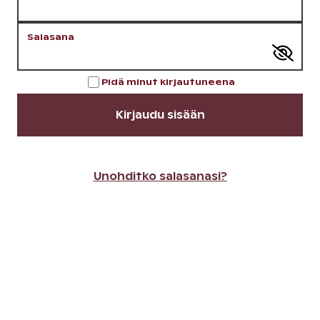
Salasana
Pidä minut kirjautuneena
Kirjaudu sisään
Unohditko salasanasi?