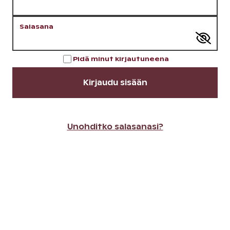
Salasana
Pidä minut kirjautuneena
Kirjaudu sisään
Unohditko salasanasi?