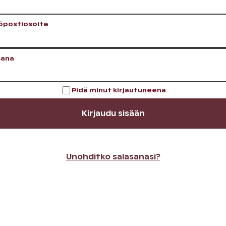
öpostiosoite
sana
Pidä minut kirjautuneena
Kirjaudu sisään
Unohditko salasanasi?