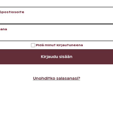
öpostiosoite
sana
Pidä minut kirjautuneena
Kirjaudu sisään
Unohditko salasanasi?