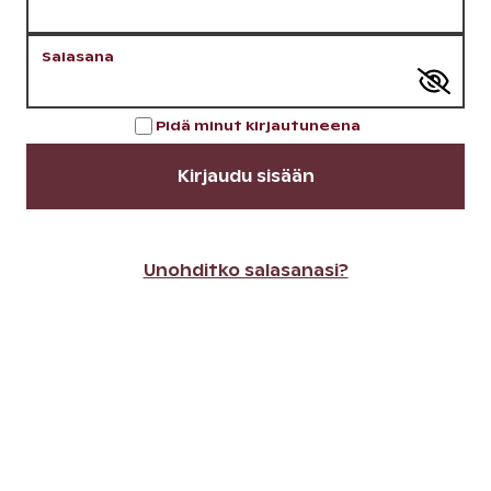
Salasana
Pidä minut kirjautuneena
Kirjaudu sisään
Unohditko salasanasi?