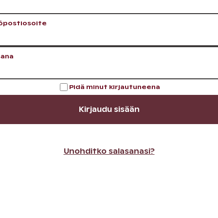
öpostiosoite
sana
Pidä minut kirjautuneena
Kirjaudu sisään
Unohditko salasanasi?