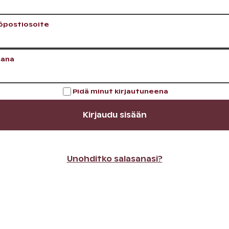
öpostiosoite
sana
Pidä minut kirjautuneena
Kirjaudu sisään
Unohditko salasanasi?